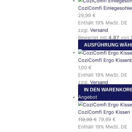
CoziComfi Einlegesohle
29,99
€
Enthält 19% MwSt. DE
zzgl.
Versand
Bewertet mit
4.87
von 5
AUSFÜHRUNG WÄH
CoziComfi Ergo Kissen
1,00
€
Enthält 19% MwSt. DE
zzgl.
Versand
IN DEN WARENKOR
Angebot
CoziComfi Ergo Kissen
119,99
€
79,99
€
Enthält 19% MwSt. DE