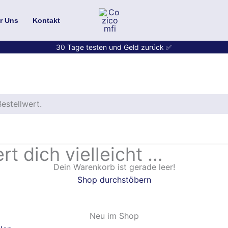
r Uns
Kontakt
30 Tage testen und Geld zurück
✅
er
.
estellwert.
rt dich vielleicht …
Dein Warenkorb ist gerade leer!
Shop durchstöbern
Neu im Shop