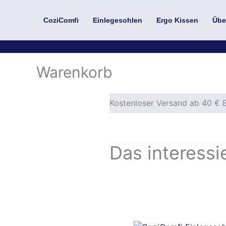
Zum
Inhalt
CoziComfi
Einlegesohlen
Ergo Kissen
Übe
springen
Produkt
Ursprünglicher
Aktuell
Warenkorb
im
Preis
Preis
Angebot
war:
ist:
119,99 €
79,99 €
Kostenloser Versand ab 40 € B
Das interessie