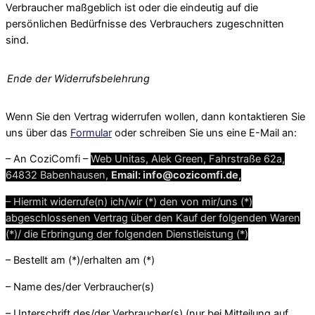
Verbraucher maßgeblich ist oder die eindeutig auf die
persönlichen Bedürfnisse des Verbrauchers zugeschnitten
sind.
Ende der Widerrufsbelehrung
Wenn Sie den Vertrag widerrufen wollen, dann kontaktieren Sie
uns über das
Formular
oder schreiben Sie uns eine E-Mail an:
– An CoziComfi –
Web Unitas, Alek Green, Fahrstraße 62a,
64832 Babenhausen,
Email: info@cozicomfi.de
,
– Hiermit widerrufe(n) ich/wir (*) den von mir/uns (*)
abgeschlossenen Vertrag über den Kauf der folgenden Waren
(*)/ die Erbringung der folgenden Dienstleistung (*)
– Bestellt am (*)/erhalten am (*)
– Name des/der Verbraucher(s)
– Unterschrift des/der Verbraucher(s) (nur bei Mitteilung auf